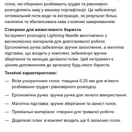
голок, які обережно розбивають грудки та рівномірно
розподіляють каву у вашому портафільтрі. Це забезпечує
оптимальний потік води та екстракцію, як результат більш
насичена та збалансована кава з кожним заварюванням.
Створено для вимогливого бариста
Інструмент розподілу Lightning Needle виготовлено з
високоякісних матеріалів для довготривалої роботи.
Ергономічна ручка забезпечує зручне захоплення, а магнітна
підставка, що входить у комплект, забезпечує зручне
зберігання та захищає делікатні голки. Цей інструмент є
цінним доповненням до арсеналу будь-якого бариста.
Технічні характеристики:
Вісім ультратонких голок: товщина 0,25 мм для м’якого
розбивання грудок і рівномірного розподілу.
Ергономічна ручка: зручна ручка для легкого використання.
Магнітна підставка: зручне зберігання та захист голок.
Преміальні матеріали: створені для тривалої роботи.
Додаткові голки: в комлект входить ще 6 запасних голок.