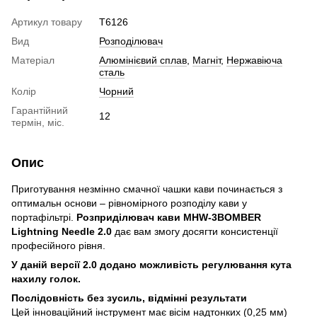
Артикул товару
T6126
Вид
Розподілювач
Матеріал
Алюмінієвий сплав
,
Магніт
,
Нержавіюча
сталь
Колір
Чорний
Гарантійний
12
термін, міс.
Опис
Приготування незмінно смачної чашки кави починається з
оптимальн основи – рівномірного розподілу кави у
портафільтрі.
Розприділювач кави MHW-3BOMBER
Lightning Needle 2.0
дає вам змогу досягти консистенції
професійного рівня.
У даній версії 2.0 додано можливість регулювання кута
нахилу голок.
Послідовність без зусиль, відмінні результати
Цей інноваційний інструмент має вісім надтонких (0,25 мм)