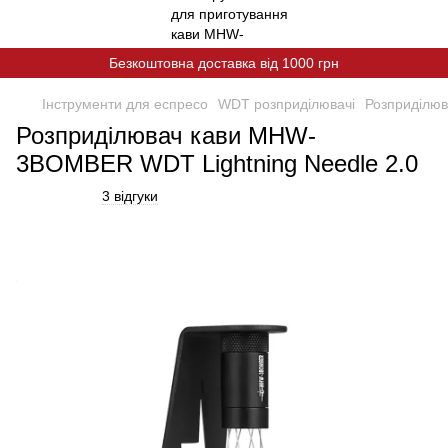
Безкоштовна доставка від 1000 грн
Інструменти для еспресо
WDT розприділювачі
Розприділюв
Розприділювач кави MHW-
3BOMBER WDT Lightning Needle 2.0
3 відгуки