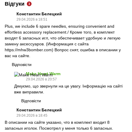
Відгуки
3
Константин Белецкий
29.04.2026 в 18:51
Plus, we include 6 spare needles, ensuring convenient and
effortless accessory replacement./ Кроме того, в комплект
входят 6 запасных игл, что обеспечивает удобную и легкую
замену аксессуаров. (Информация с сайта
https://mhw3bomber.com) Вопрос снят, ошибка в описании у
вас на сайте.
Відповісти
Make Heart Warm
29.04.2026 в 20:57
Дякуємо, що звернули на це увагу. Інформацію на сайті
вже виправили.
Відповісти
Константин Белецкий
29.04.2026 в 18:45
В описании на сайте указано, что в комплект входит 8
запасных иголок. Посмотрел у меня только 6 запасных.