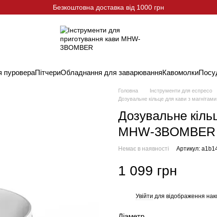
Безкоштовна доставка від 1000 грн
я пуровера
Пітчери
Обладнання для заварювання
Кавомолки
Посу
Головна
Інструменти для еспресо
Дозувальне кільце для кави з магніта
Дозувальне кільц
MHW-3BOMBER YU
Немає в наявності
Артикул: a1b1
1 099 грн
Увійти
для відображення нак
%
Діаметр