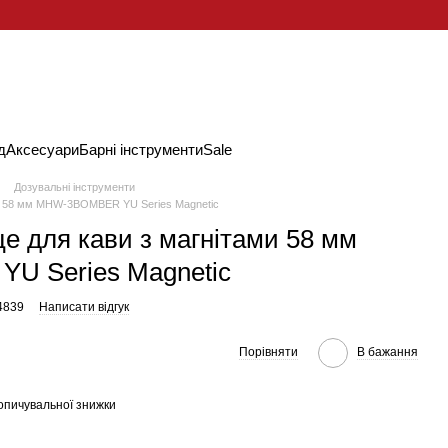
д
Аксесуари
Барні інструменти
Sale
Дозувальні інструменти
ми 58 мм MHW-3BOMBER YU Series Magnetic
е для кави з магнітами 58 мм
 Series Magnetic
4839
Написати відгук
Порівняти
В бажання
опичувальної знижки