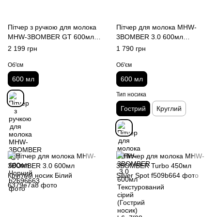
Пітчер з ручкою для молока
Пітчер для молока MHW-
MHW-3BOMBER GT 600мл
3BOMBER 3.0 600мл
Чорний
Текстурований сірий
2 199 грн
1 790 грн
(Гострий носик)
Об'єм
Об'єм
600 мл
600 мл
Тип носика
Гострий
Круглий