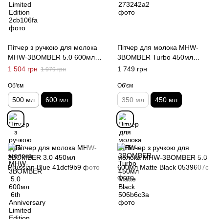
Пітчер з ручкою для молока
Пітчер для молока MHW-
MHW-3BOMBER 5.0 600мл
3BOMBER Turbo 450мл
6th Anniversary Limited
Matte Black
1 504 грн
1 749 грн
1 979 грн
Edition
Об'єм
Об'єм
500 мл
600 мл
350 мл
450 мл