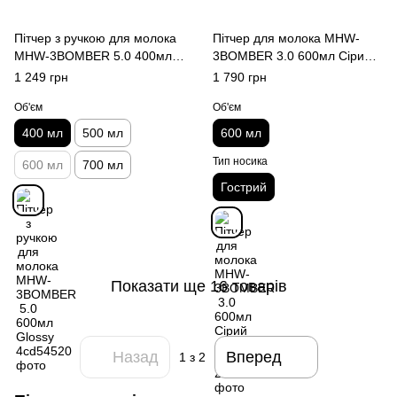
Пітчер з ручкою для молока
Пітчер для молока MHW-
MHW-3BOMBER 5.0 400мл
3BOMBER 3.0 600мл Сірий
Glossy
(Гострий носик)
1 249 грн
1 790 грн
Об'єм
Об'єм
400 мл
500 мл
600 мл
Тип носика
600 мл
700 мл
Гострий
Показати ще 16 товарів
Назад
Вперед
1
з 2