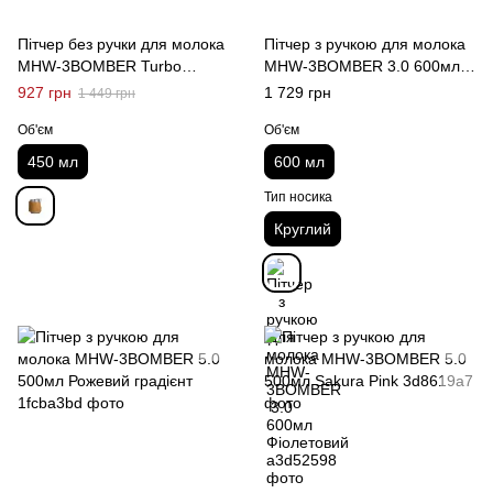
Пітчер без ручки для молока
Пітчер з ручкою для молока
MHW-3BOMBER Turbo
MHW-3BOMBER 3.0 600мл
450мл Silver
Фіолетовий
927 грн
1 729 грн
1 449 грн
Об'єм
Об'єм
450 мл
600 мл
Тип носика
Круглий