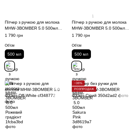
1
Пітчер з ручкою для молока
Пітчер з ручкою для молока
MHW-3BOMBER 5.0 500мл
MHW-3BOMBER 5.0 500мл
Рожевий градієнт
Sakura Pink
1 790 грн
1 790 грн
Об'єм
Об'єм
500 мл
500 мл
−36%
РОЗПРОДАЖ