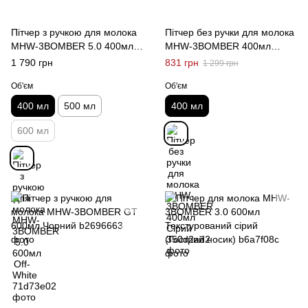
Пітчер з ручкою для молока
Пітчер без ручки для молока
MHW-3BOMBER 5.0 400мл
MHW-3BOMBER 400мл
Off-White
Сірий
1 790 грн
831 грн
1 299 грн
Об'єм
Об'єм
400 мл
500 мл
400 мл
600 мл