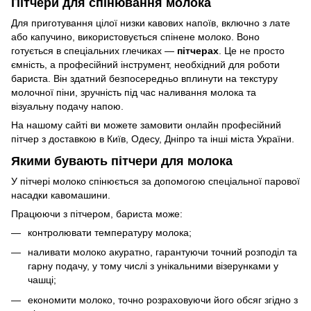
Пітчери для спінювання молока
Для приготування цілої низки кавових напоїв, включно з лате
або капучино, використовується спінене молоко. Воно
готується в спеціальних глечиках —
пітчерах
. Це не просто
ємність, а професійний інструмент, необхідний для роботи
бариста. Він здатний безпосередньо вплинути на текстуру
молочної піни, зручність під час наливання молока та
візуальну подачу напою.
На нашому сайті ви можете замовити онлайн професійний
пітчер з доставкою в Київ, Одесу, Дніпро та інші міста України.
Якими бувають пітчери для молока
У пітчері молоко спінюється за допомогою спеціальної парової
насадки кавомашини.
Працюючи з пітчером, бариста може:
контролювати температуру молока;
наливати молоко акуратно, гарантуючи точний розподіл та
гарну подачу, у тому числі з унікальними візерунками у
чашці;
економити молоко, точно розраховуючи його обсяг згідно з