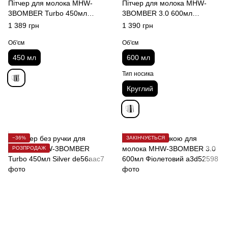
Пітчер для молока MHW-
Пітчер для молока MHW-
3BOMBER Turbo 450мл
3BOMBER 3.0 600мл
Glossy
Круглий носик Сріблястий
1 389 грн
1 390 грн
Об'єм
Об'єм
450 мл
600 мл
Тип носика
Круглий
−36%
ЗАКІНЧУЄТЬСЯ
РОЗПРОДАЖ