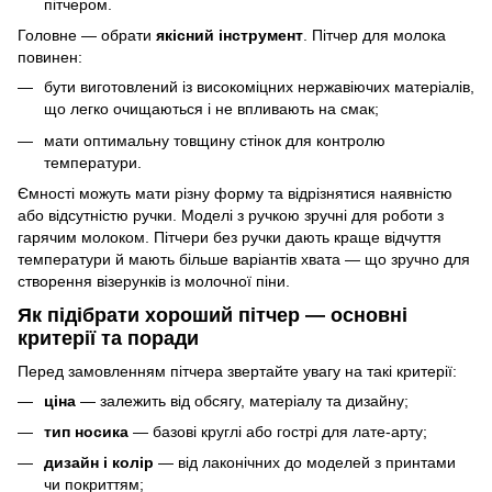
пітчером.
Головне — обрати
якісний інструмент
. Пітчер для молока
повинен:
бути виготовлений із високоміцних нержавіючих матеріалів,
що легко очищаються і не впливають на смак;
мати оптимальну товщину стінок для контролю
температури.
Ємності можуть мати різну форму та відрізнятися наявністю
або відсутністю ручки. Моделі з ручкою зручні для роботи з
гарячим молоком. Пітчери без ручки дають краще відчуття
температури й мають більше варіантів хвата — що зручно для
створення візерунків із молочної піни.
Як підібрати хороший пітчер — основні
критерії та поради
Перед замовленням пітчера звертайте увагу на такі критерії:
ціна
— залежить від обсягу, матеріалу та дизайну;
тип носика
— базові круглі або гострі для лате-арту;
дизайн і колір
— від лаконічних до моделей з принтами
чи покриттям;