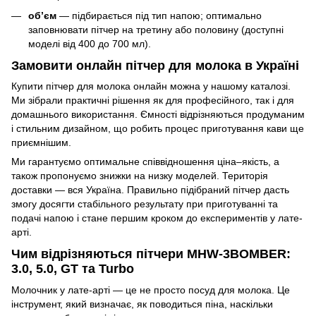
обʼєм
— підбирається під тип напою; оптимально
заповнювати пітчер на третину або половину (доступні
моделі від 400 до 700 мл).
Замовити онлайн пітчер для молока в Україні
Купити пітчер для молока онлайн можна у нашому каталозі.
Ми зібрали практичні рішення як для професійного, так і для
домашнього використання. Ємності відрізняються продуманим
і стильним дизайном, що робить процес приготування кави ще
приємнішим.
Ми гарантуємо оптимальне співвідношення ціна–якість, а
також пропонуємо знижки на низку моделей. Територія
доставки — вся Україна. Правильно підібраний пітчер дасть
змогу досягти стабільного результату при приготуванні та
подачі напою і стане першим кроком до експериментів у лате-
арті.
Чим відрізняються пітчери MHW-3BOMBER:
3.0, 5.0, GT та Turbo
Молочник у лате-арті — це не просто посуд для молока. Це
інструмент, який визначає, як поводиться піна, наскільки