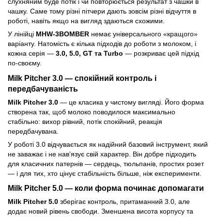
слухняним буде потік і чи повторюється результат з чашки в
чашку. Саме тому різні пітчери дають зовсім різні відчуття в
роботі, навіть якщо на вигляд здаються схожими.
У лінійці
MHW-3BOMBER
немає універсального «кращого»
варіанту. Натомість є кілька підходів до роботи з молоком, і
кожна серія —
3.0, 5.0, GT та Turbo
— розкриває цей підхід
по-своєму.
Milk Pitcher 3.0 — спокійний контроль і
передбачуваність
Milk Pitcher 3.0
— це класика у чистому вигляді. Його форма
створена так, щоб молоко поводилося максимально
стабільно: вихор рівний, потік спокійний, реакція
передбачувана.
У роботі 3.0 відчувається як надійний базовий інструмент, який
не заважає і не навʼязує свій характер. Він добре підходить
для класичних патернів — сердець, тюльпанів, простих розет
— і для тих, хто цінує стабільність більше, ніж експерименти.
Milk Pitcher 5.0 — коли форма починає допомагати
Milk Pitcher 5.0
зберігає контроль, притаманний 3.0, але
додає новий рівень свободи. Зменшена висота корпусу та