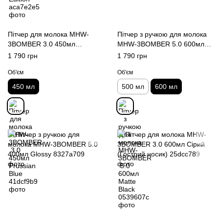
Пітчер для молока MHW-
Пітчер з ручкою для молока
3BOMBER 3.0 450мл
MHW-3BOMBER 5.0 600мл
Prussian Blue
Matte Black
1 790 грн
1 790 грн
Об'єм
Об'єм
450 мл
500 мл
600 мл