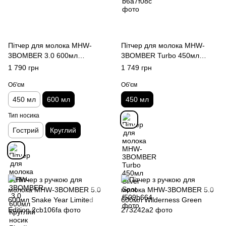
Пітчер для молока MHW-
Пітчер для молока MHW-
3BOMBER 3.0 600мл
3BOMBER Turbo 450мл
Круглий носик Білий
Silver Spot
1 790 грн
1 749 грн
Об'єм
Об'єм
450 мл
600 мл
450 мл
Тип носика
Гострий
Круглий