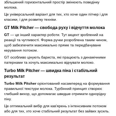
збільшений горизонтальний простір змінюють поведінку
молока.
Це універсальний варіант для тих, хто хоче один пітчер і для
класики, і для розвитку техніки.
GT Milk Pitcher — свобода руху і відчуття молока
GT
— це інший характер роботи. Тут акцент зроблений на
реакції та чутливості. Форма ручки розроблена таким чином,
щоб забезпечити максимально пряме та передбачуване
керування потоком.
GT особливо цінують бариста, які працюють з динамічними
патернами та хочуть максимально відчувати молоко.
Turbo Milk Pitcher — швидка піна і стабільний
результат
Turbo Milk Pitcher
орієнтований насамперед на формування
правильної текстури молока. Турбінний принцип створює
глибший вихор, що допомагає швидше отримати однорідну
піну.
Це оптимальний вибір для кавʼярень з інтенсивним потоком
або для тих, хто хоче стабільний результат без зайвих зусиль.