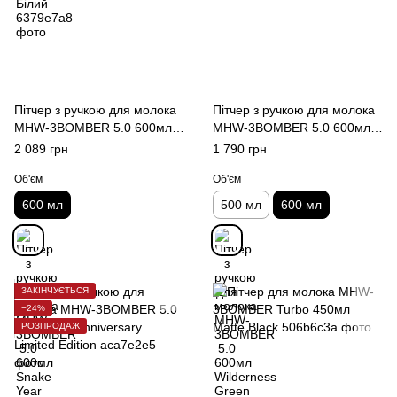
Пітчер з ручкою для молока
Пітчер з ручкою для молока
MHW-3BOMBER 5.0 600мл
MHW-3BOMBER 5.0 600мл
Snake Year Limited Edition
Wilderness Green
2 089 грн
1 790 грн
Об'єм
Об'єм
600 мл
500 мл
600 мл
ЗАКІНЧУЄТЬСЯ
−24%
РОЗПРОДАЖ