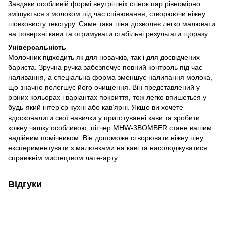
Завдяки особливій формі внутрішніх стінок пар рівномірно
змішується з молоком під час спінювання, створюючи ніжну
шовковисту текстуру. Саме така піна дозволяє легко малювати
на поверхні кави та отримувати стабільні результати щоразу.
Універсальність
Молочник підходить як для новачків, так і для досвідчених
бариста. Зручна ручка забезпечує повний контроль під час
наливання, а спеціальна форма зменшує налипання молока,
що значно полегшує його очищення. Він представлений у
різних кольорах і варіантах покриття, тож легко впишеться у
будь-який інтер’єр кухні або кав’ярні. Якщо ви хочете
вдосконалити свої навички у приготуванні кави та зробити
кожну чашку особливою, пітчер MHW-3BOMBER стане вашим
надійним помічником. Він допоможе створювати ніжну піну,
експериментувати з малюнками на каві та насолоджуватися
справжнім мистецтвом лате-арту.
Відгуки