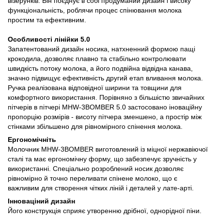
візерунків. Він поєднує в собі продуманий дизайн і високу
функціональність, роблячи процес спінювання молока
простим та ефективним.
Особливості лінійки 5.0
Запатентований дизайн носика, натхненний формою пащі
крокодила, дозволяє плавно та стабільно контролювати
швидкість потоку молока, а його подвійна відвідна канава,
значно підвищує ефективність другий етап вливання молока.
Ручка реалізована відповідної ширини та товщини для
комфортного використання. Порівняно з більшістю звичайних
пітчерів в пітчері MHW-3BOMBER 5.0 застосовано іноваційну
пропорцію розмірів - висоту пітчера зменшено, а простір між
стінками збільшено для рівномірного спінення молока.
Ергономічніть
Молочник MHW-3BOMBER виготовлений із міцної нержавіючої
сталі та має ергономічну форму, що забезпечує зручність у
використанні. Спеціально розроблений носик дозволяє
рівномірно й точно переливати спінене молоко, що є
важливим для створення чітких ліній і деталей у лате-арті.
Інноваціний дизайн
Його конструкція сприяє утворенню дрібної, однорідної піни.