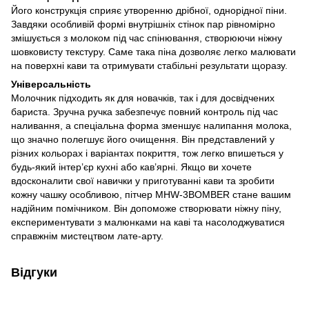
Його конструкція сприяє утворенню дрібної, однорідної піни.
Завдяки особливій формі внутрішніх стінок пар рівномірно
змішується з молоком під час спінювання, створюючи ніжну
шовковисту текстуру. Саме така піна дозволяє легко малювати
на поверхні кави та отримувати стабільні результати щоразу.
Універсальність
Молочник підходить як для новачків, так і для досвідчених
бариста. Зручна ручка забезпечує повний контроль під час
наливання, а спеціальна форма зменшує налипання молока,
що значно полегшує його очищення. Він представлений у
різних кольорах і варіантах покриття, тож легко впишеться у
будь-який інтер’єр кухні або кав’ярні. Якщо ви хочете
вдосконалити свої навички у приготуванні кави та зробити
кожну чашку особливою, пітчер MHW-3BOMBER стане вашим
надійним помічником. Він допоможе створювати ніжну піну,
експериментувати з малюнками на каві та насолоджуватися
справжнім мистецтвом лате-арту.
Відгуки