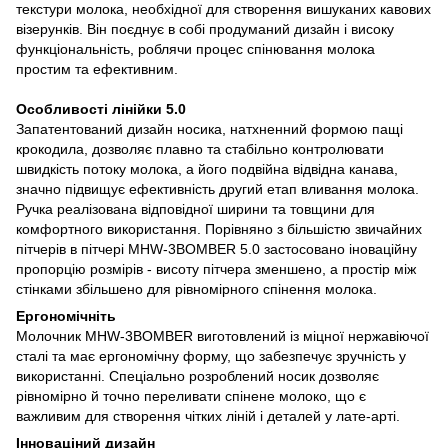
текстури молока, необхідної для створення вишуканих кавових
візерунків. Він поєднує в собі продуманий дизайн і високу
функціональність, роблячи процес спінювання молока
простим та ефективним.
Особливості лінійки 5.0
Запатентований дизайн носика, натхненний формою пащі
крокодила, дозволяє плавно та стабільно контролювати
швидкість потоку молока, а його подвійна відвідна канава,
значно підвищує ефективність другий етап вливання молока.
Ручка реалізована відповідної ширини та товщини для
комфортного використання. Порівняно з більшістю звичайних
пітчерів в пітчері MHW-3BOMBER 5.0 застосовано іноваційну
пропорцію розмірів - висоту пітчера зменшено, а простір між
стінками збільшено для рівномірного спінення молока.
Ергономічніть
Молочник MHW-3BOMBER виготовлений із міцної нержавіючої
сталі та має ергономічну форму, що забезпечує зручність у
використанні. Спеціально розроблений носик дозволяє
рівномірно й точно переливати спінене молоко, що є
важливим для створення чітких ліній і деталей у лате-арті.
Інноваціний дизайн