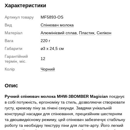
Характеристики
Артикул товару
MF5893-OS
Вид
Спінювач молока
Матеріал
Алюмінієвий сплав
,
Пластик
,
Силікон
Вага
220 г
Габарити
⌀3 х 24,5 см
Гарантійний
12
термін, міс.
Колір
Чорний
Опис
Ручний спінювач молока MHW-3BOMBER Magician
поєднує
в собі потужність, ергономіку та стиль, дозволяючи створювати
густу, кремову піну за лічені секунди. Завдяки унікальній
конструкції насадки для спінювання, прецизійним шестерням
та двошвидкісному режиму, цей спінювач забезпечує стабільну
роботу та необхідну текстуру піни для латте-арту. Його легкий