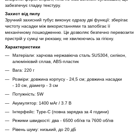
забезпечує гладку текстуру.
Захист від пилу
Зручний захисний тубус виконує одразу дві функції: зберігає
чистоту насадки між використаннями та запобігає її
механічному пошкодженню. Це дозволяє безпечно перевозити
пристрій у сумці чи рюкзаку, не хвилюючись за гігієну.
Характеристики
Матеріали: харчова нержавіюча сталь SUS304, силікон,
алюмінієвий сплав, ABS-пластик
Вага: 220 г
Розміри: довжина корпусу - 24,5 см; довжина насадки
- 10 см, діаметр - 3 см
Потужність: 5W
Акумулятор: 1400 мАг / 3.7 В
Інтерфейс: Type-C (повна зарядка за 4 години)
Режими швидкості: два - 6500 об/хв та 7600 об/хв
Рівень шуму: низький, до 20 дБ