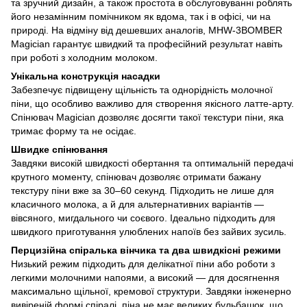
та зручний дизайн, а також простота в обслуговуванні роблять
його незамінним помічником як вдома, так і в офісі, чи на
природі. На відміну від дешевших аналогів, MHW-3BOMBER
Magician гарантує швидкий та професійний результат навіть
при роботі з холодним молоком.
Унікальна конструкція насадки
Забезпечує підвищену щільність та однорідність молочної
піни, що особливо важливо для створення якісного латте-арту.
Спінювач Magician дозволяє досягти такої текстури піни, яка
тримає форму та не осідає.
Швидке спінювання
Завдяки високій швидкості обертання та оптимальній передачі
крутного моменту, спінювач дозволяє отримати бажану
текстуру піни вже за 30–60 секунд. Підходить не лише для
класичного молока, а й для альтернативних варіантів —
вівсяного, мигдального чи соєвого. Ідеально підходить для
швидкого приготування улюблених напоїв без зайвих зусиль.
Перцизійна спіралька вінчика та два швидкісні режими
Низький режим підходить для делікатної піни або роботи з
легкими молочними напоями, а високий — для досягнення
максимально щільної, кремової структури. Завдяки інженерно
вивіреній формі спіралі, піна не має великих бульбашок, що