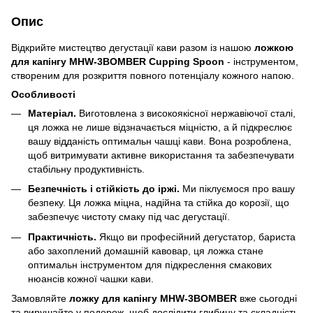
Опис
Відкрийте мистецтво дегустації кави разом із нашою
ложкою
для капінгу MHW-3BOMBER Cupping Spoon
- інструментом,
створеним для розкриття повного потенціалу кожного напою.
Особливості
Матеріал.
Виготовлена з високоякісної нержавіючої сталі,
ця ложка не лише відзначається міцністю, а й підкреслює
вашу відданість оптимальн чашці кави. Вона розроблена,
щоб витримувати активне використання та забезпечувати
стабільну продуктивність.
Безпечність і стійкість до іржі.
Ми піклуємося про вашу
безпеку. Ця ложка міцна, надійна та стійка до корозії, що
забезпечує чистоту смаку під час дегустації.
Практичність.
Якщо ви професійний дегустатор, бариста
або захоплений домашній кавовар, ця ложка стане
оптимальн інструментом для підкреслення смакових
нюансів кожної чашки кави.
Замовляйте
ложку для капінгу MHW-3BOMBER
вже сьогодні
та вирушайте у подорож, щоб дослідити глибину та складність