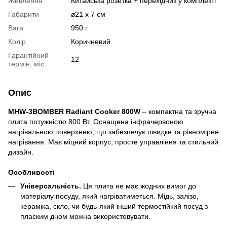
Живлення
Китайська розетка + перехідник у комплекті
Габарити
⌀21 х 7 см
Вага
950 г
Колір
Коричневий
Гарантійний
12
термін, міс.
Опис
MHW-3BOMBER Radiant Cooker 800W
– компактна та зручна
плита потужністю 800 Вт. Оснащена інфрачервоною
нагрівальною поверхнею, що забезпечує швидке та рівномірне
нагрівання. Має міцний корпус, просте управління та стильний
дизайн.
Особливості
Універсальність.
Ця плита не має жодних вимог до
матеріалу посуду, який нагріватиметься. Мідь, залізо,
кераміка, скло, чи будь-який інший термостійкий посуд з
пласким дном можна використовувати.