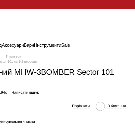
д
Аксесуари
Барні інструменти
Sale
Пуровери
or 101 на 1-2 персони
чний MHW-3BOMBER Sector 101
194c
Написати відгук
Порівняти
В бажання
опичувальної знижки