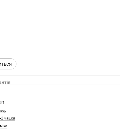
иться
антія
821
овер
1-2 чашки
міка