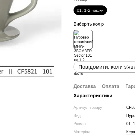
01, 1-2 чашки
Виберіть колір
Повідомити, коли з'яв
Доставка
Оплата
Гар
Характеристики
Артикул товару
CF5
Вид
Пур
Розмір
01, 
Матеріал
Кера