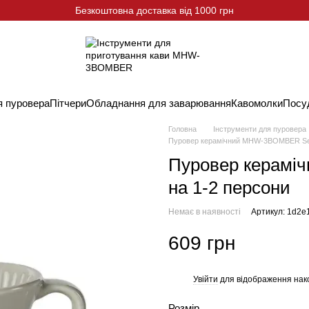
Безкоштовна доставка від 1000 грн
я пуровера
Пітчери
Обладнання для заварювання
Кавомолки
Посу
Головна
Інструменти для пуровера
Пуровер керамічний MHW-3BOMBER Sect
Пуровер керамі
на 1-2 персони
Немає в наявності
Артикул: 1d2e
609 грн
Увійти
для відображення нак
%
Розмір