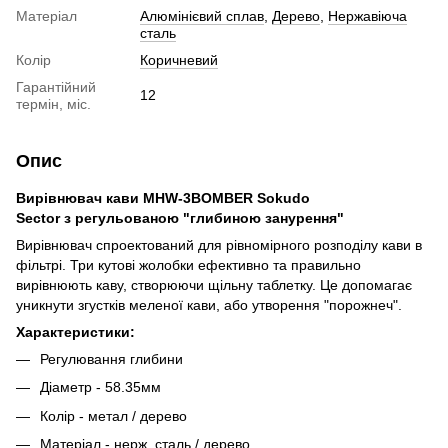
Матеріал
Алюмінієвий сплав
,
Дерево
,
Нержавіюча
сталь
Колір
Коричневий
Гарантійний
12
термін, міс.
Опис
Вирівнювач кави MHW-3BOMBER Sokudo
Sector з регульованою "глибиною занурення"
Вирівнювач спроектований для рівномірного розподілу кави в
фільтрі. Три кутові жолобки ефективно та правильно
вирівнюють каву, створюючи щільну таблетку. Це допомагає
уникнути згустків меленої кави, або утворення "порожнеч".
Характеристики:
Регулювання глибини
Діаметр - 58.35мм
Колір - метал / дерево
Матеріал - нерж. сталь / дерево