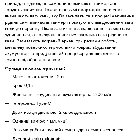
приладдя відповідно самостійно вмикають таймер або
тарують значення. Також, в режимі смарт-дріп, ваги самі
визначають вагу кави, яку Ви засипали та в процесі наливання
рідини самі вмикають таймер і показують співвідношення ваги
води до порошку. Після закінчення заварювання таймер сам
зупиняється, а на екрані появиться загальна вага рідини та
кави. Ваги мають яскравий еркан, три режими роботи,
металеву поверхню, термостійкий коврик, вбудований
акумулятор та продуктивний процесор для швидкого та
точного відображення ваги.
Функції та характеристики:
Макс. навантаження: 2 кг
Крок: 0,1 г
Живлення: вбудований акумулятор на 1200 мАг
Інтерфейс: Type-C
Деактивація дисплею: 2 хв бездіяльності
Одиниці виміру: г, мл, унції
Режими роботи: ручний / смарт-дріп / смарт-еспрессо
Дисплей: світлодіодний