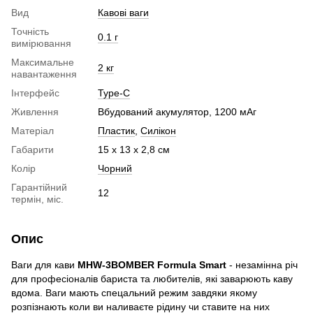
Вид
Кавові ваги
Точність
0.1 г
вимірювання
Максимальне
2 кг
навантаження
Інтерфейс
Type-C
Живлення
Вбудований акумулятор, 1200 мАг
Матеріал
Пластик
,
Силікон
Габарити
15 х 13 х 2,8 см
Колір
Чорний
Гарантійний
12
термін, міс.
Опис
Ваги для кави
MHW-3BOMBER Formula Smart
- незамінна річ
для професіоналів бариста та любителів, які заварюють каву
вдома. Ваги мають спецальний режим завдяки якому
розпізнають коли ви наливаєте рідину чи ставите на них