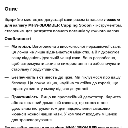
Опис
Відкрийте мистецтво дегустації кави разом із нашою
ложкою
для капінгу MHW-3BOMBER Cupping Spoon
- інструментом,
створеним для розкриття повного потенціалу кожного напою.
Особливості
Матеріал.
Виготовлена з високоякісної нержавіючої сталі,
ця ложка не лише відзначається міцністю, а й підкреслює
вашу відданість ідеальній чашці кави. Вона розроблена,
щоб витримувати активне використання та забезпечувати
стабільну продуктивність.
Безпечність і стійкість до іржі.
Ми піклуємося про вашу
безпеку. Ця ложка міцна, надійна та стійка до корозії, що
гарантує чистоту смаку під час дегустації.
Практичність.
Якщо ви професійний дегустатор, бариста
або захоплений домашній кавовар, ця ложка стане
ідеальним інструментом для підкреслення смакових
нюансів кожної чашки кави. У комплект входить мішечок
для транспортування.
Замовляйте
ложку для капінгу MHW-3BOMBER
вже сьогодні