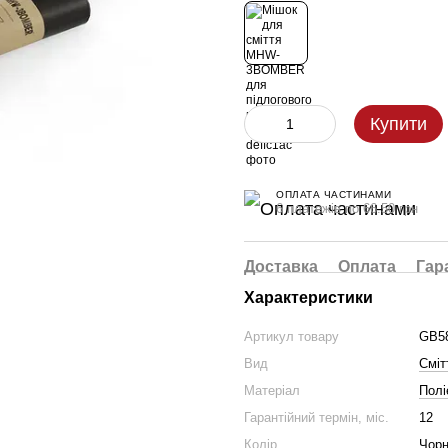
Купити
ОПЛАТА ЧАСТИНАМИ
6 платежів по 66.50 грн
Доставка
Оплата
Гар
Характеристики
Артикул товару
GB5
Вид
Сміт
Матеріал
Полі
Гарантійний термін, міс.
12
Колір
Чор