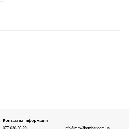
Контактна інформація
077 030-20-20
info@mhw3bomber.com.ua