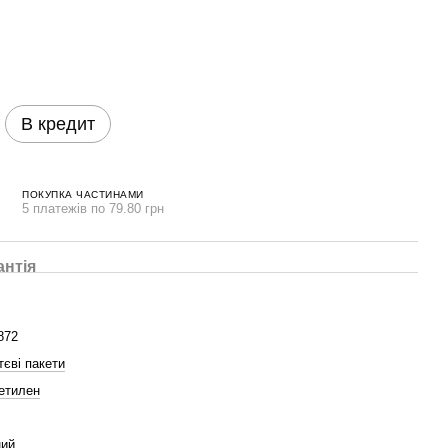
В кредит
ПОКУПКА ЧАСТИНАМИ
5 платежів по 79.80 грн
антія
872
тєві пакети
етилен
ний