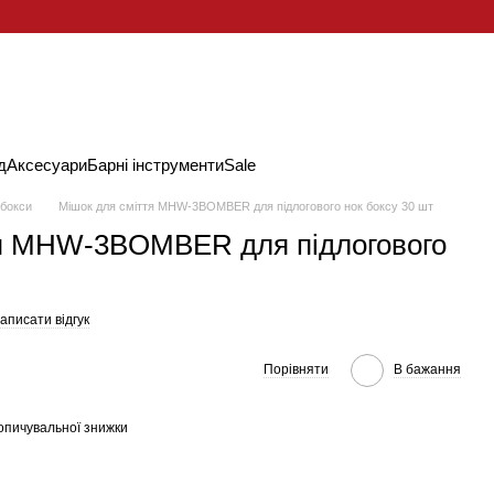
д
Аксесуари
Барні інструменти
Sale
-бокси
Мішок для сміття MHW-3BOMBER для підлогового нок боксу 30 шт
тя MHW-3BOMBER для підлогового
аписати відгук
Порівняти
В бажання
опичувальної знижки