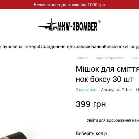
Безкоштовна доставка від 1000 грн
я пуровера
Пітчери
Обладнання для заварювання
Кавомолки
Посу
Головна
Барні інструменти
Нок
Мішок для сміт
нок боксу 30 шт
В наявності
Артикул: deffc1ac
Н
399 грн
Увійти
для відображення нак
%
Виберіть колір