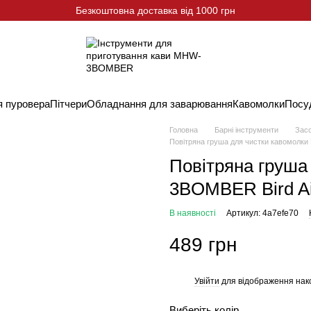
Безкоштовна доставка від 1000 грн
я пуровера
Пітчери
Обладнання для заварювання
Кавомолки
Посу
Головна
Барні інструменти
Засо
Повітряна груша для чистки кавомолки
Повітряна груша
3BOMBER Bird Ai
В наявності
Артикул: 4a7efe70
489 грн
Увійти
для відображення нак
%
Виберіть колір