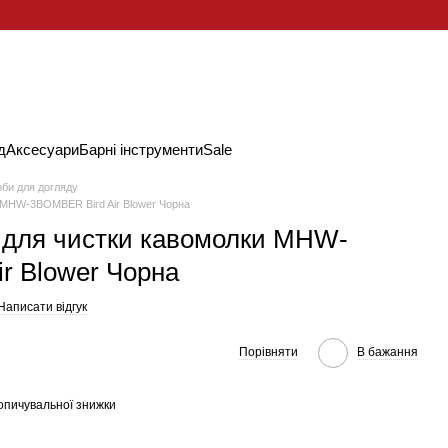
д
Аксесуари
Барні інструменти
Sale
би для догляду
 MHW-3BOMBER Bird Air Blower Чорна
 для чистки кавомолки MHW-
r Blower Чорна
Написати відгук
Порівняти
В бажання
опичувальної знижки