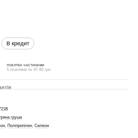
В кредит
ПОКУПКА ЧАСТИНАМИ
5 платежів по 97.80 грн
антія
721B
тряна груша
лон
,
Поліпропілен
,
Силікон