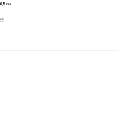
 6,5 см
ний