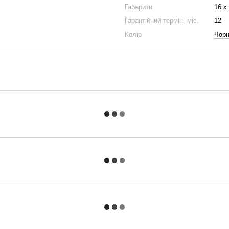
Габарити
16 х
Гарантійний термін, міс.
12
Колір
Чор