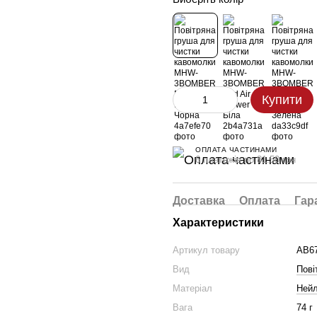
Купити
ОПЛАТА ЧАСТИНАМИ
6 платежів по 81.50 грн
Доставка
Оплата
Гар
Характеристики
Артикул товару
AB6
Вид
Пові
Матеріал
Ней
Вага
74 г