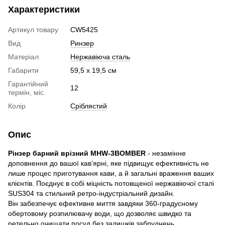
Характеристики
Артикул товару
CW5425
Вид
Ринзер
Матеріал
Нержавіюча сталь
Габарити
59,5 х 19,5 см
Гарантійний
12
термін, міс.
Колір
Сріблястий
Опис
Рінзер барний врізний MHW-3BOMBER
- незамінне
доповнення до вашої кав’ярні, яке підвищує ефективність не
лише процес приготування кави, а й загальні враження ваших
клієнтів. Поєднує в собі міцність потовщеної нержавіючої сталі
SUS304 та стильний ретро-індустріальний дизайн.
Він забезпечує ефективне миття завдяки 360-градусному
обертовому розпилювачу води, що дозволяє швидко та
ретельно очищати посуд без залишків забруднень.