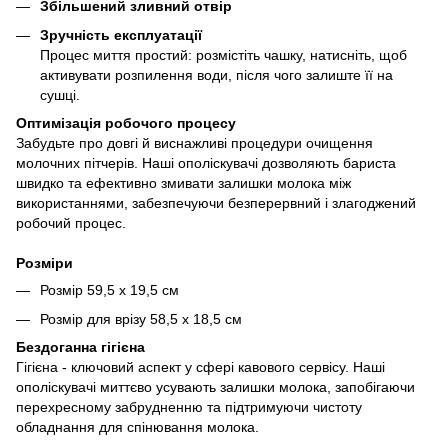
Збільшений зливний отвір
Зручність експлуатації
Процес миття простий: розмістіть чашку, натисніть, щоб
активувати розпилення води, після чого залиште її на
сушці.
Оптимізація робочого процесу
Забудьте про довгі й виснажливі процедури очищення
молочних пітчерів. Наші ополіскувачі дозволяють бариста
швидко та ефективно змивати залишки молока між
використаннями, забезпечуючи безперервний і злагоджений
робочий процес.
Розміри
Розмір 59,5 х 19,5 см
Розмір для врізу 58,5 х 18,5 см
Бездоганна гігієна
Гігієна - ключовий аспект у сфері кавового сервісу. Наші
ополіскувачі миттєво усувають залишки молока, запобігаючи
перехресному забрудненню та підтримуючи чистоту
обладнання для спінювання молока.