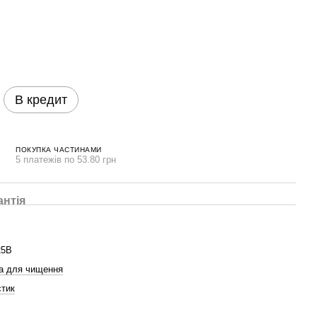
В кредит
ПОКУПКА ЧАСТИНАМИ
5 платежів по 53.80 грн
антія
25B
а для чищення
тик