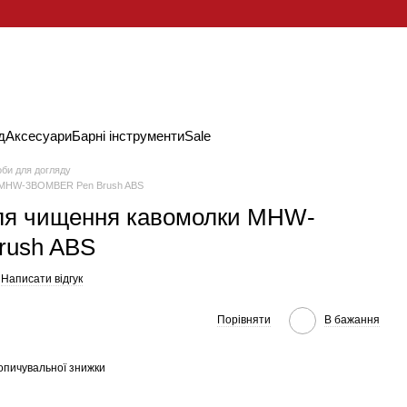
д
Аксесуари
Барні інструменти
Sale
би для догляду
и MHW-3BOMBER Pen Brush ABS
для чищення кавомолки MHW-
rush ABS
Написати відгук
Порівняти
В бажання
опичувальної знижки