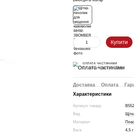
Купити
ОПЛАТА ЧАСТИНАМИ
6 платежів по 44.83 грн
Доставка
Оплата
Гар
Характеристики
Артикул товару
B55
Вид
Щітк
Матеріал
Плас
Вага
4,5 г