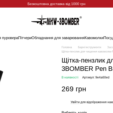
Безкоштовна доставка від 1000 грн
я пуровера
Пітчери
Обладнання для заварювання
Кавомолки
Посу
Головна
Барні інструменти
Засо
Щітка-пензлик для чищення кавомолк
Щітка-пензлик 
3BOMBER Pen B
В наявності
Артикул: 9e4a60ed
269 грн
Увійти
для відображення нак
%
Виберіть колір