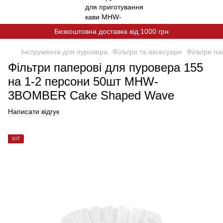
Безкоштовна доставка від 1000 грн
Інструменти для пуровера
Фільтри та аксесуари
Фільтри п
Фільтри паперові для пуровера 155
на 1-2 персони 50шт MHW-
3BOMBER Cake Shaped Wave
Написати відгук
ХІТ