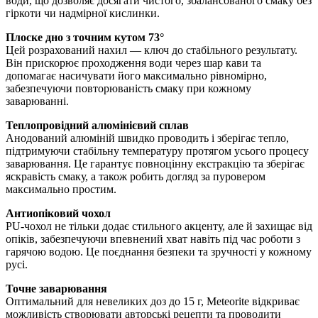
води, що дозволяє досягати чистого, збалансованого смаку без
гіркоти чи надмірної кислинки.
Плоске дно з точним кутом 73°
Цей розрахований нахил — ключ до стабільного результату.
Він прискорює проходження води через шар кави та
допомагає насичувати його максимально рівномірно,
забезпечуючи повторюваність смаку при кожному
заварюванні.
Теплопровідний алюмінієвий сплав
Анодований алюміній швидко проводить і зберігає тепло,
підтримуючи стабільну температуру протягом усього процесу
заварювання. Це гарантує повноцінну екстракцію та зберігає
яскравість смаку, а також робить догляд за пуровером
максимально простим.
Антиопіковий чохол
PU-чохол не тільки додає стильного акценту, але й захищає від
опіків, забезпечуючи впевнений хват навіть під час роботи з
гарячою водою. Це поєднання безпеки та зручності у кожному
русі.
Точне заварювання
Оптимальний для невеликих доз до 15 г, Meteorite відкриває
можливість створювати авторські рецепти та проводити