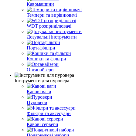
Кавомашини
Темпери та вирівнювачі
WDT розприділювачі
Дозувальні інструменти
Портафільтри
Кошики та фільтри
Органайзери
Інструменти для пуровера
Кавові ваги
Пуровери
Фільтри та аксесуари
Кавові сервери
Подарункові набори