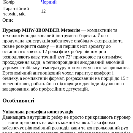
Колір
Чорний
Гарантійний
12
термін, міс.
Опис
Пуровер MHW-3BOMBER Meteorite
— компактний та
технологічно досконалий інструмент бариста. Його
продумана конструкція забезпечує стабільну екстракцію та
повне розкриття смаку — від перших нот аромату до
останнього ковтка. 12 рельєфних ребер рівномірно
розподіляють каву, точний кут 73° прискорює та оптимізує
проходження води, а теплопровідний анодований алюміній
утримує стабільну температуру протягом усього заварювання.
Ергономічний антиопіковий чохол гарантує комфорт і
безпеку, а компактний формат, розрахований на порції до 15 г
меленої кави, робить його підходящим для індивідуального
заварювання, або професійних дегустацій.
Особливості
Унікальна рельєфна конструкція
Дванадцять внутрішніх ребер не просто прикрашають пуровер
— вони працюють на якість кожної чашки. Така форма
забезпечує рівномірний розподіл кави та контрольований рух