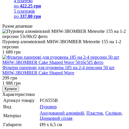
4 платежі
по
422.25 грн
5 платежів
по
337.80 грн
Разом дешевше
Пуровер алюмінієвий MHW-3BOMBER Meteorite 155 на 1-2
персони
1 689 грн
Фільтри паперові для пуровера 185 на 2-4 персони 50 шт
MHW-3BOMBER Cake Shaped Wave
299 грн
1 988 грн
Купити
Характеристики
Артикул товару
FC6555B
Вид
Пуровер
Анодований алюміній
,
Пластик
,
Силікон
,
Матеріал
Цинковий сплав
Габарити
Ø9 х 6,5 см