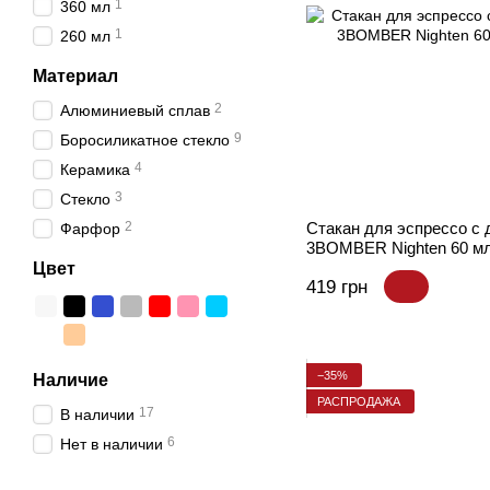
1
360 мл
1
260 мл
Материал
2
Алюминиевый сплав
9
Боросиликатное стекло
4
Керамика
3
Стекло
2
Стакан для эспрессо с
Фарфор
3BOMBER Nighten 60 м
Цвет
419 грн
−35%
Наличие
РАСПРОДАЖА
17
В наличии
6
Нет в наличии