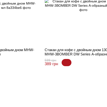
 двойным дном MHW-
Стакан для кофе с двойным дном 13
л
MHW-3BOMBER DW Series А-образн
599 грн
389 грн