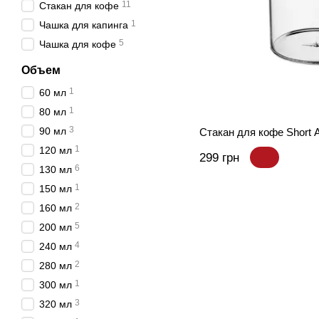
11
Стакан для кофе
1
Чашка для капинга
5
Чашка для кофе
Объем
1
60 мл
1
80 мл
3
90 мл
Стакан для кофе Short 
1
120 мл
299 грн
6
130 мл
1
150 мл
2
160 мл
5
200 мл
4
240 мл
2
280 мл
1
300 мл
3
320 мл