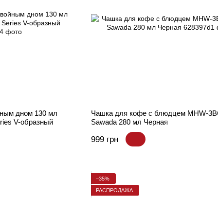
йным дном 130 мл
Чашка для кофе с блюдцем MHW-
es V-образный
Sawada 280 мл Черная
999 грн
−35%
РАСПРОДАЖА