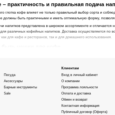
 – практичность и правильная подача на
ого глотка кофе влияет не только правильный выбор сорта и соблюд
фе должны быть практичными и иметь оптимальную форму, позвол
чи напитков представлена в широком ассортименте и отличается 
 для различных кофейных напитков. Доставка осуществляется по 
 как для кафе и ресторанов, так и для домашнего использования.
 быть чашки для кофе
 для кофе, важно ознакомиться с различными форматами посуды, 
ример, эспрессо и латте существенно отличаются по объёму и вкус
Клиентам
и практичные чашки, убедитесь, что они:
Посуда
Вход в личный кабинет
огичного безопасного материала, подходящего для контакта с пище
Аксессуары
О компании
орму и размер для подачи конкретного напитка;
Барные инструменты
Программа лояльности
й толщиной стенок, чтобы поддерживать правильную температуру 
Sale
Оплата и доставка
Обмен и возврат
выбрать качественные чашки для кофе
Контактная информация
но подают в бумажных стаканчиках, то в заведении принято подава
Публичный договор (Оферта)
той в уходе. При выборе чашек обращайте внимание на: