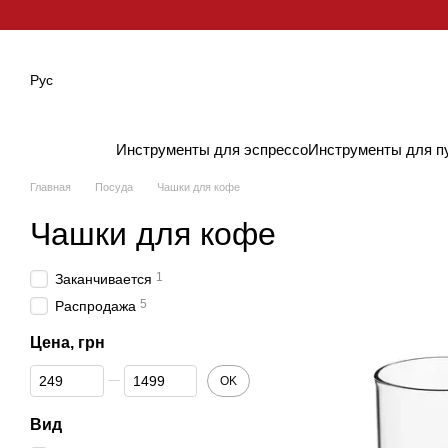
Перейти к основному контенту
Рус
Инструменты для эспрессо
Инструменты для п
Главная
Посуда
Чашки для кофе
Чашки для кофе
1
Заканчивается
5
Распродажа
Цена, грн
От Цена, грн
До Цена, грн
OK
Вид