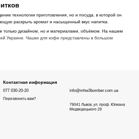
питков
ение технологии приготовления, но и посуда, в которой он
яющую раскрыть аромат и насыщенный вкус напитка.
не только дизайном, но и материалами, объёмом. На нашем
всей Украине. Чашки для кофе представлены в большом
которые представлены на рынке. Выбор зависит от типа
овым характеристикам.
Контактная информация
077 030-20-20
info@mhw3bomber.com.ua
выми продуктами;
Перезвонить вам?
79041 Львов, ул. проф. Юлиана
Медведецького 29
кофе.
ть напитки в качественной посуде. Такой посуде важно быть