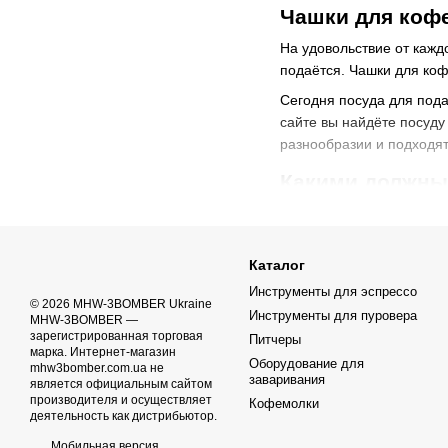
Чашки для кофе
На удовольствие от кажд
подаётся. Чашки для ко
Сегодня посуда для пода
сайте вы найдёте посуду
разнообразии и подходят
Какими должны
Прежде чем купить чашки
напитка, поскольку, нап
Каталог
Чтобы выбрать стильные 
Инструменты для эспрессо
изготовлены из экол
© 2026 MHW-3BOMBER Ukraine
Инструменты для пуровера
MHW-3BOMBER —
имеют оптимальную ф
зарегистрированная торговая
Питчеры
марка. Интернет-магазин
обладают достаточно
Оборудование для
mhw3bomber.com.ua не
заваривания
является официальным сайтом
Как правильно 
производителя и осуществляет
Кофемолки
деятельность как дистрибьютор.
Если кофе на вынос обыч
Мобильная версия
прочной, удобной и прос