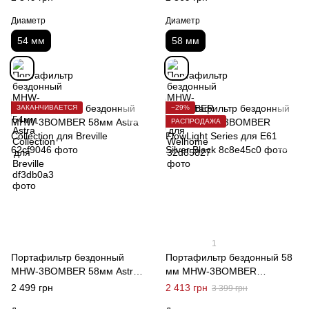
Диаметр
Диаметр
54 мм
58 мм
ЗАКАНЧИВАЕТСЯ
−29%
РАСПРОДАЖА
1
Портафильтр бездонный
Портафильтр бездонный 58
MHW-3BOMBER 58мм Astra
мм MHW-3BOMBER
Collection для Breville
FlowLight Series для E61
2 499 грн
2 413 грн
3 399 грн
Silver Black