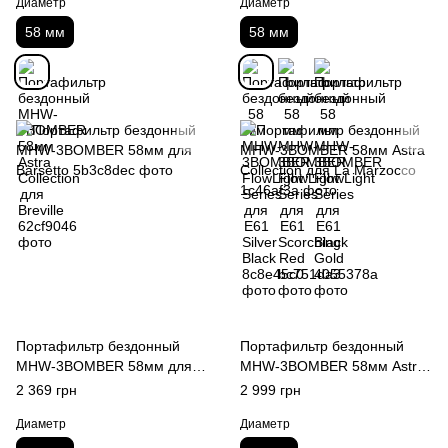
Диаметр
Диаметр
58 мм
58 мм
Портафильтр бездонный
Портафильтр бездонный
MHW-3BOMBER 58мм для
MHW-3BOMBER 58мм Astra
Barsetto
Collection для La Marzocco
2 369 грн
2 999 грн
Диаметр
Диаметр