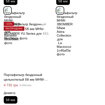
58 мм
58 мм
−21%
РАСПРОДАЖА
Портафильтр бездонный
цельнотелый 58 мм MHW-
3BOMBER YU Series для E61
4 732 грн
5 990 грн
Диаметр
58 мм