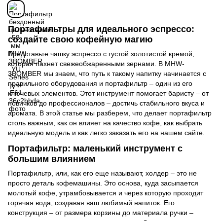
Портафильтры для идеального эспрессо:
создайте свою кофейную магию
Представьте чашку эспрессо с густой золотистой кремой,
которая пахнет свежеобжаренными зернами. В MHW-
3BOMBER мы знаем, что путь к такому напитку начинается с
правильного оборудования и портафильтр – один из его
ключевых элементов. Этот инструмент помогает баристу – от
новичков до профессионалов – достичь стабильного вкуса и
аромата. В этой статье мы разберем, что делает портафильтр
столь важным, как он влияет на качество кофе, как выбрать
идеальную модель и как легко заказать его на нашем сайте.
Портафильтр: маленький инструмент с
большим влиянием
Портафильтр, или, как его еще называют, холдер – это не
просто деталь кофемашины. Это основа, куда засыпается
молотый кофе, утрамбовывается и через которую проходит
горячая вода, создавая ваш любимый напиток. Его
конструкция – от размера корзины до материала ручки –