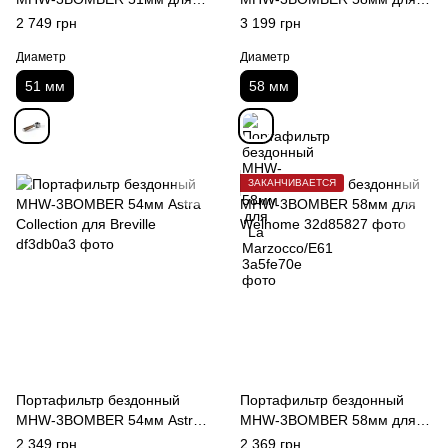
Delonghi 2ears
La Marzocco/E61
2 749 грн
3 199 грн
Диаметр
Диаметр
51 мм
58 мм
ЗАКАНЧИВАЕТСЯ
Портафильтр бездонный
Портафильтр бездонный
MHW-3BOMBER 54мм Astra
MHW-3BOMBER 58мм для
Collection для Breville
Welhome
2 349 грн
2 369 грн