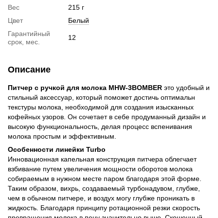
Вес
215 г
Цвет
Белый
Гарантийный
12
срок, мес.
Описание
Питчер с ручкой для молока MHW-3BOMBER
это удобный и
стильный аксессуар, который поможет достичь оптимальн
текстуры молока, необходимой для создания изысканных
кофейных узоров. Он сочетает в себе продуманный дизайн и
высокую функциональность, делая процесс вспенивания
молока простым и эффективным.
Особенности линейки Turbo
Инновационная капельная конструкция питчера облегчает
взбивание путем увеличения мощности оборотов молока
собираемым в нужном месте паром благодаря этой форме.
Таким образом, вихрь, создаваемый турбонадувом, глубже,
чем в обычном питчере, и воздух могу глубже проникать в
жидкость. Благодаря принципу ротационной резки скорость
превращения молока в пену значительно выше. Скошенный