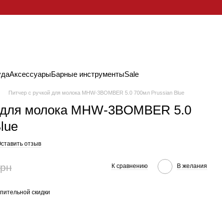
уда
Аксессуары
Барные инструменты
Sale
Питчер с ручкой для молока MHW-3BOMBER 5.0 700мл Prussian Blue
й для молока MHW-3BOMBER 5.0
lue
ставить отзыв
грн
К сравнению
В желания
пительной скидки