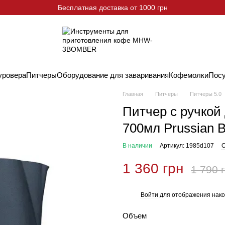
Бесплатная доставка от 1000 грн
уровера
Питчеры
Оборудование для заваривания
Кофемолки
Пос
Главная
Питчеры
Питчеры 5.0
Питчер с ручко
700мл Prussian B
В наличии
Артикул: 1985d107
О
1 360 грн
1 790 
Войти
для отображения нако
%
Объем