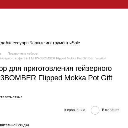
уда
Аксессуары
Барные инструменты
Sale
а
Подарочные наборы
ейзерного кофе 5 в 1 MHW-3BOMBER Flipped Mokka Pot Gift Box Голубой
р для приготовления гейзерного
3BOMBER Flipped Mokka Pot Gift
ставить отзыв
К сравнению
В желания
пительной скидки