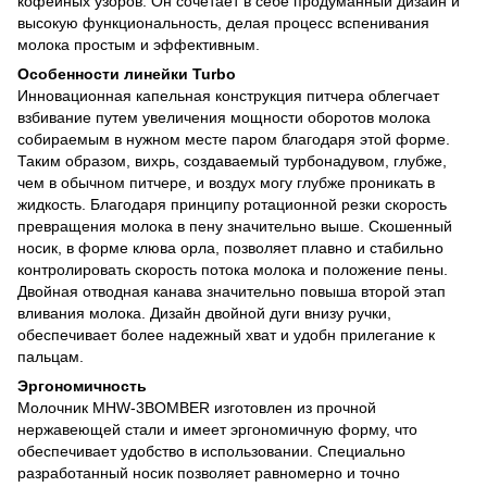
кофейных узоров. Он сочетает в себе продуманный дизайн и
высокую функциональность, делая процесс вспенивания
молока простым и эффективным.
Особенности линейки Turbo
Инновационная капельная конструкция питчера облегчает
взбивание путем увеличения мощности оборотов молока
собираемым в нужном месте паром благодаря этой форме.
Таким образом, вихрь, создаваемый турбонадувом, глубже,
чем в обычном питчере, и воздух могу глубже проникать в
жидкость. Благодаря принципу ротационной резки скорость
превращения молока в пену значительно выше. Скошенный
носик, в форме клюва орла, позволяет плавно и стабильно
контролировать скорость потока молока и положение пены.
Двойная отводная канава значительно повыша второй этап
вливания молока. Дизайн двойной дуги внизу ручки,
обеспечивает более надежный хват и удобн прилегание к
пальцам.
Эргономичность
Молочник MHW-3BOMBER изготовлен из прочной
нержавеющей стали и имеет эргономичную форму, что
обеспечивает удобство в использовании. Специально
разработанный носик позволяет равномерно и точно