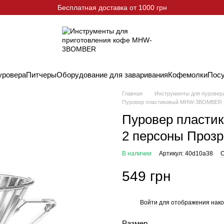
Бесплатная доставка от 1000 грн
уровера
Питчеры
Оборудование для заваривания
Кофемолки
Пос
Главная
Инструменты для пуровер
Пуровер пластиковый MHW-3BOMBER El
Пуровер пласти
2 персоны Проз
В наличии
Артикул: 40d10a38
О
549 грн
Войти
для отображения нако
%
Размер