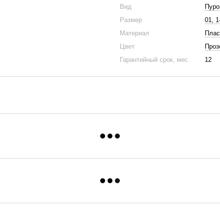
Вид
Пуро
Размер
01, 
Материал
Плас
Цвет
Проз
Гарантийный срок, мес.
12