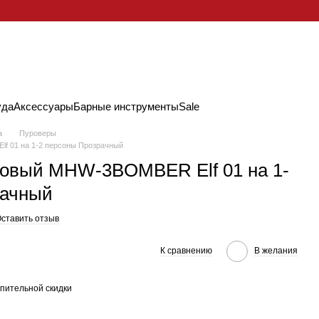
уда
Аксессуары
Барные инструменты
Sale
а
Пуроверы
f 01 на 1-2 персоны Прозрачный
ковый MHW-3BOMBER Elf 01 на 1-
рачный
ставить отзыв
К сравнению
В желания
пительной скидки