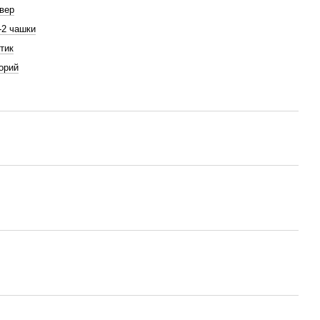
вер
1-2 чашки
тик
орий